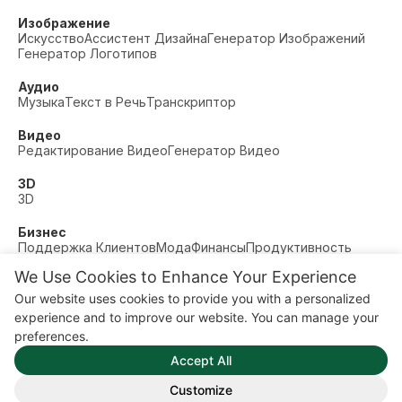
Изображение
Искусство
Ассистент Дизайна
Генератор Изображений
Генератор Логотипов
Аудио
Музыка
Текст в Речь
Транскриптор
Видео
Редактирование Видео
Генератор Видео
3D
3D
Бизнес
Поддержка Клиентов
Мода
Финансы
Продуктивность
We Use Cookies to Enhance Your Experience
Прочее
Знакомства
Образование
Фитнес
Our website uses cookies to provide you with a personalized
© AI Dude, on your service since 2023. All rights reserved.
experience and to improve our website. You can manage your
Manage Cookies
preferences.
Некоторые ссылки на этом сайте являются
Accept All
партнерскими. Это означает, что мы можем получить
комиссию, если вы перейдете по ссылке и совершите
Customize
покупку — без дополнительных затрат для вас.