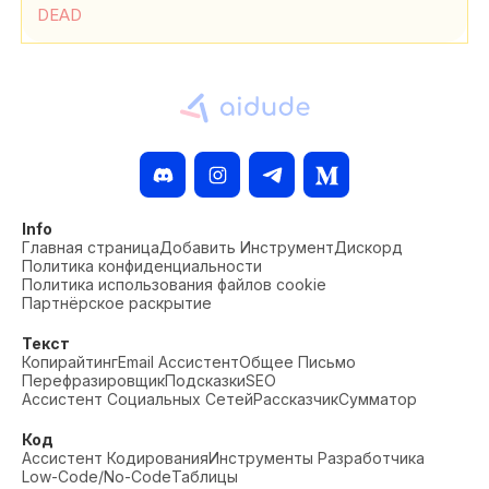
с производства)
DEAD
Info
Главная страница
Добавить Инструмент
Дискорд
Политика конфиденциальности
Политика использования файлов cookie
Партнёрское раскрытие
Текст
Копирайтинг
Email Ассистент
Общее Письмо
Перефразировщик
Подсказки
SEO
Ассистент Социальных Сетей
Рассказчик
Сумматор
Код
Ассистент Кодирования
Инструменты Разработчика
Low-Code/No-Code
Таблицы