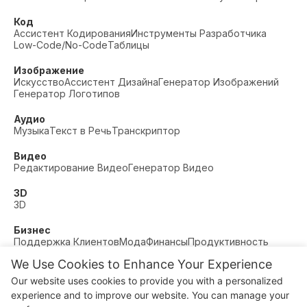
Код
Ассистент Кодирования
Инструменты Разработчика
Low-Code/No-Code
Таблицы
Изображение
Искусство
Ассистент Дизайна
Генератор Изображений
Генератор Логотипов
Аудио
Музыка
Текст в Речь
Транскриптор
Видео
Редактирование Видео
Генератор Видео
3D
3D
Бизнес
Поддержка Клиентов
Мода
Финансы
Продуктивность
We Use Cookies to Enhance Your Experience
Прочее
Знакомства
Образование
Фитнес
Our website uses cookies to provide you with a personalized
© AI Dude, on your service since 2023. All rights reserved.
experience and to improve our website. You can manage your