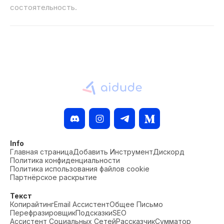
состоятельность.
Info
Главная страница
Добавить Инструмент
Дискорд
Политика конфиденциальности
Политика использования файлов cookie
Партнёрское раскрытие
Текст
Копирайтинг
Email Ассистент
Общее Письмо
Перефразировщик
Подсказки
SEO
Ассистент Социальных Сетей
Рассказчик
Сумматор