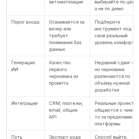
автоматизации
выбирайте по цели,
а не по демо
Порог входа
Осваивается за
Подберите
вечер или
инструмент под
требует
свой реальный
понимания баз
уровень комфорта
данных
Генерация
Качество
Недавний сдвиг —
ИИ
первого
но черновики
черновика из
различаются по
промпта
объёму нужной
доработки
Интеграции
CRM, платежи,
Реальные проекты
email, общие
общаются с чем-
API
то за пределами
платформы
Путь
Экспорт кода
Способ выйти,