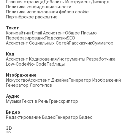
Главная страница
Добавить Инструмент
Дискорд
Политика конфиденциальности
Политика использования файлов cookie
Партнёрское раскрытие
Текст
Копирайтинг
Email Ассистент
Общее Письмо
Перефразировщик
Подсказки
SEO
Ассистент Социальных Сетей
Рассказчик
Сумматор
Код
Ассистент Кодирования
Инструменты Разработчика
Low-Code/No-Code
Таблицы
Изображение
Искусство
Ассистент Дизайна
Генератор Изображений
Генератор Логотипов
Аудио
Музыка
Текст в Речь
Транскриптор
Видео
Редактирование Видео
Генератор Видео
3D