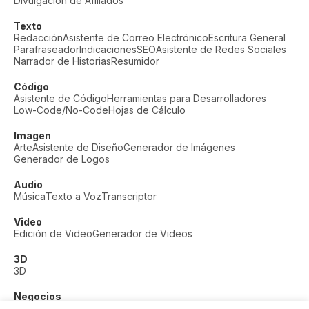
Divulgación de Afiliados
Texto
Redacción
Asistente de Correo Electrónico
Escritura General
Parafraseador
Indicaciones
SEO
Asistente de Redes Sociales
Narrador de Historias
Resumidor
Código
Asistente de Código
Herramientas para Desarrolladores
Low-Code/No-Code
Hojas de Cálculo
Imagen
Arte
Asistente de Diseño
Generador de Imágenes
Generador de Logos
Audio
Música
Texto a Voz
Transcriptor
Video
Edición de Video
Generador de Videos
3D
3D
Negocios
Soporte al Cliente
Moda
Finanzas
Productividad