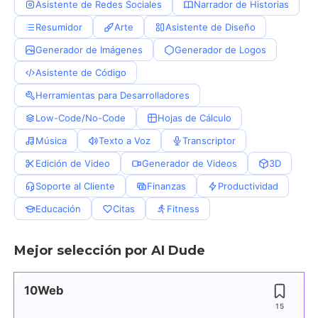
Asistente de Redes Sociales
Narrador de Historias
Resumidor
Arte
Asistente de Diseño
Generador de Imágenes
Generador de Logos
Asistente de Código
Herramientas para Desarrolladores
Low-Code/No-Code
Hojas de Cálculo
Música
Texto a Voz
Transcriptor
Edición de Video
Generador de Videos
3D
Soporte al Cliente
Finanzas
Productividad
Educación
Citas
Fitness
Mejor selección por AI Dude
10Web
15