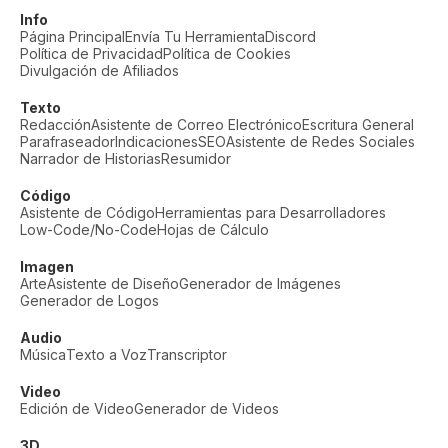
Info
Página Principal
Envía Tu Herramienta
Discord
Política de Privacidad
Política de Cookies
Divulgación de Afiliados
Texto
Redacción
Asistente de Correo Electrónico
Escritura General
Parafraseador
Indicaciones
SEO
Asistente de Redes Sociales
Narrador de Historias
Resumidor
Código
Asistente de Código
Herramientas para Desarrolladores
Low-Code/No-Code
Hojas de Cálculo
Imagen
Arte
Asistente de Diseño
Generador de Imágenes
Generador de Logos
Audio
Música
Texto a Voz
Transcriptor
Video
Edición de Video
Generador de Videos
3D