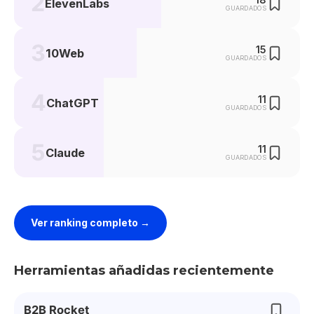
2
ElevenLabs
GUARDADOS
3
15
10Web
GUARDADOS
4
11
ChatGPT
GUARDADOS
5
11
Claude
GUARDADOS
Ver ranking completo →
Herramientas añadidas recientemente
B2B Rocket