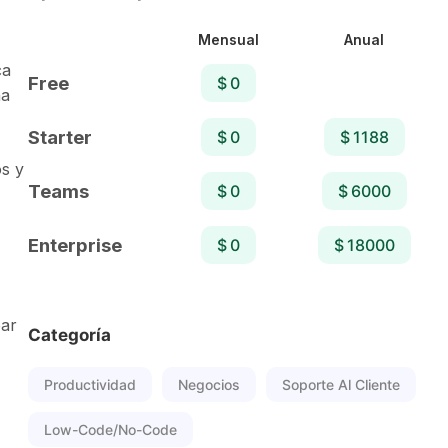
Mensual
Anual
ca
Free
$ 0
na
Starter
$ 0
$ 1188
os y
Teams
$ 0
$ 6000
Enterprise
$ 0
$ 18000
ear
Categoría
Productividad
Negocios
Soporte Al Cliente
Low-Code/No-Code