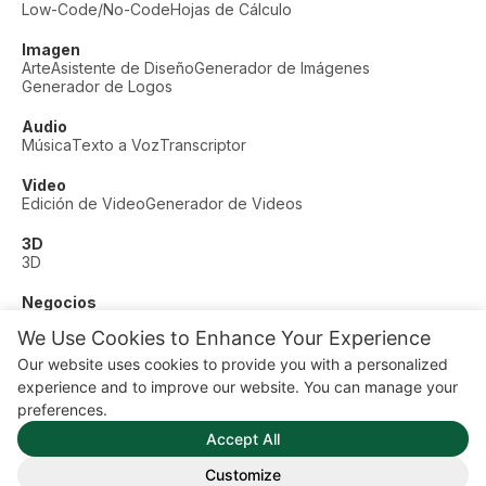
Low-Code/No-Code
Hojas de Cálculo
Imagen
Arte
Asistente de Diseño
Generador de Imágenes
Generador de Logos
Audio
Música
Texto a Voz
Transcriptor
Video
Edición de Video
Generador de Videos
3D
3D
Negocios
Soporte al Cliente
Moda
Finanzas
Productividad
We Use Cookies to Enhance Your Experience
Otros
Our website uses cookies to provide you with a personalized
Citas
Educación
Fitness
experience and to improve our website. You can manage your
© AI Dude, on your service since 2023. All rights reserved.
preferences.
Manage Cookies
Accept All
Algunos enlaces en este sitio son enlaces de afiliado. Esto
significa que podemos ganar una comisión si haces clic y
Customize