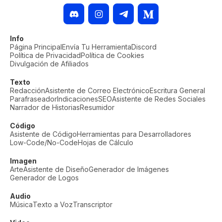
Info
Página Principal
Envía Tu Herramienta
Discord
Política de Privacidad
Política de Cookies
Divulgación de Afiliados
Texto
Redacción
Asistente de Correo Electrónico
Escritura General
Parafraseador
Indicaciones
SEO
Asistente de Redes Sociales
Narrador de Historias
Resumidor
Código
Asistente de Código
Herramientas para Desarrolladores
Low-Code/No-Code
Hojas de Cálculo
Imagen
Arte
Asistente de Diseño
Generador de Imágenes
Generador de Logos
Audio
Música
Texto a Voz
Transcriptor