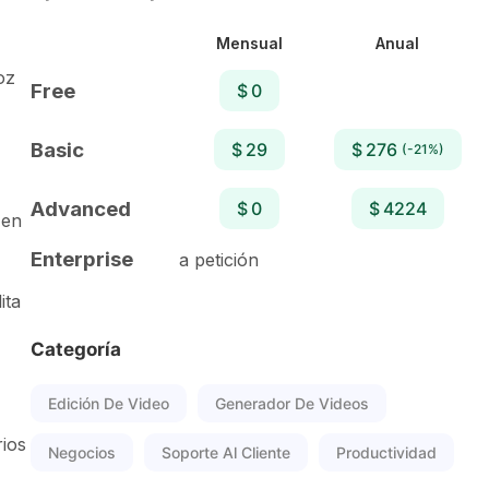
Mensual
Anual
oz
Free
$ 0
Basic
$ 29
$ 276
(-21%)
Advanced
$ 0
$ 4224
 en
Enterprise
a petición
ita
Categoría
Edición De Video
Generador De Videos
rios
Negocios
Soporte Al Cliente
Productividad