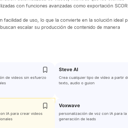
nalizadas con funciones avanzadas como exportación SCO
 facilidad de uso, lo que la convierte en la solución ideal 
e buscan escalar su producción de contenido de manera
Steve AI
ón de videos sin esfuerzo
Crea cualquier tipo de vídeo a partir d
ales
texto, audio o guion
Voxwave
con IA para crear videos
personalización de voz con IA para la
ionales
generación de leads