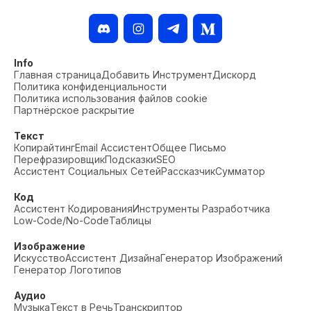
Info
Главная страница
Добавить Инструмент
Дискорд
Политика конфиденциальности
Политика использования файлов cookie
Партнёрское раскрытие
Текст
Копирайтинг
Email Ассистент
Общее Письмо
Перефразировщик
Подсказки
SEO
Ассистент Социальных Сетей
Рассказчик
Сумматор
Код
Ассистент Кодирования
Инструменты Разработчика
Low-Code/No-Code
Таблицы
Изображение
Искусство
Ассистент Дизайна
Генератор Изображений
Генератор Логотипов
Аудио
Музыка
Текст в Речь
Транскриптор