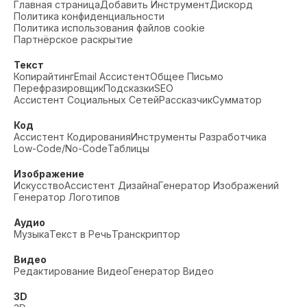
Главная страница
Добавить Инструмент
Дискорд
Политика конфиденциальности
Политика использования файлов cookie
Партнёрское раскрытие
Текст
Копирайтинг
Email Ассистент
Общее Письмо
Перефразировщик
Подсказки
SEO
Ассистент Социальных Сетей
Рассказчик
Сумматор
Код
Ассистент Кодирования
Инструменты Разработчика
Low-Code/No-Code
Таблицы
Изображение
Искусство
Ассистент Дизайна
Генератор Изображений
Генератор Логотипов
Аудио
Музыка
Текст в Речь
Транскриптор
Видео
Редактирование Видео
Генератор Видео
3D