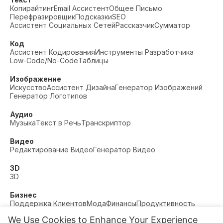
Копирайтинг
Email Ассистент
Общее Письмо
Перефразировщик
Подсказки
SEO
Ассистент Социальных Сетей
Рассказчик
Сумматор
Код
Ассистент Кодирования
Инструменты Разработчика
Low-Code/No-Code
Таблицы
Изображение
Искусство
Ассистент Дизайна
Генератор Изображений
Генератор Логотипов
Аудио
Музыка
Текст в Речь
Транскриптор
Видео
Редактирование Видео
Генератор Видео
3D
3D
Бизнес
Поддержка Клиентов
Мода
Финансы
Продуктивность
We Use Cookies to Enhance Your Experience
Прочее