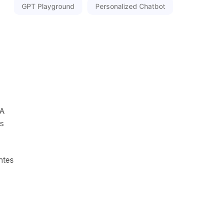
GPT Playground
Personalized Chatbot
IA
es
ntes