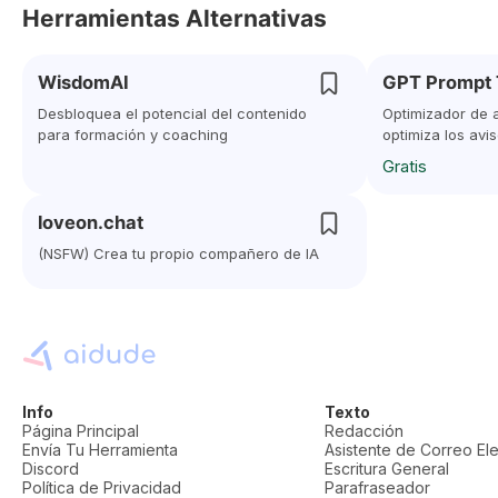
Herramientas Alternativas
WisdomAI
GPT Prompt 
Desbloquea el potencial del contenido
Optimizador de 
para formación y coaching
optimiza los av
paralelo
Gratis
loveon.chat
(NSFW) Crea tu propio compañero de IA
Info
Texto
Página Principal
Redacción
Envía Tu Herramienta
Asistente de Correo El
Discord
Escritura General
Política de Privacidad
Parafraseador