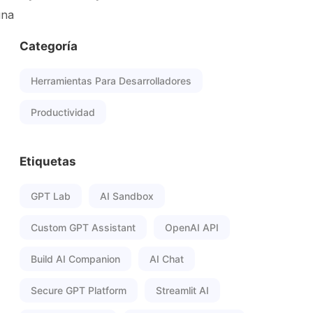
una
Categoría
Herramientas Para Desarrolladores
Productividad
Etiquetas
GPT Lab
AI Sandbox
Custom GPT Assistant
OpenAI API
Build AI Companion
AI Chat
Secure GPT Platform
Streamlit AI