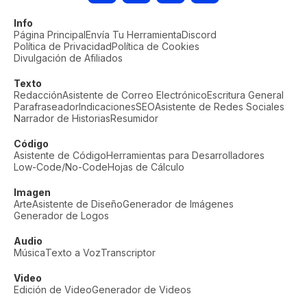
Info
Página Principal
Envía Tu Herramienta
Discord
Política de Privacidad
Política de Cookies
Divulgación de Afiliados
Texto
Redacción
Asistente de Correo Electrónico
Escritura General
Parafraseador
Indicaciones
SEO
Asistente de Redes Sociales
Narrador de Historias
Resumidor
Código
Asistente de Código
Herramientas para Desarrolladores
Low-Code/No-Code
Hojas de Cálculo
Imagen
Arte
Asistente de Diseño
Generador de Imágenes
Generador de Logos
Audio
Música
Texto a Voz
Transcriptor
Video
Edición de Video
Generador de Videos