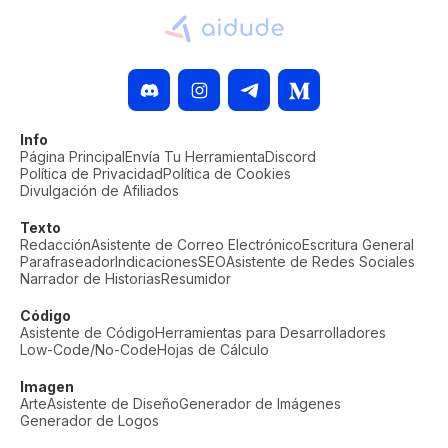
Info
Página Principal
Envía Tu Herramienta
Discord
Política de Privacidad
Política de Cookies
Divulgación de Afiliados
Texto
Redacción
Asistente de Correo Electrónico
Escritura General
Parafraseador
Indicaciones
SEO
Asistente de Redes Sociales
Narrador de Historias
Resumidor
Código
Asistente de Código
Herramientas para Desarrolladores
Low-Code/No-Code
Hojas de Cálculo
Imagen
Arte
Asistente de Diseño
Generador de Imágenes
Generador de Logos