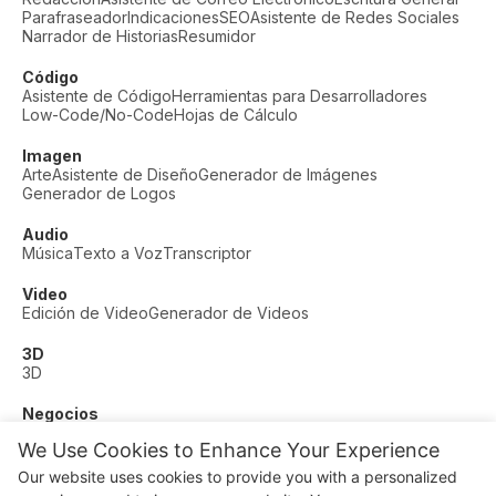
Parafraseador
Indicaciones
SEO
Asistente de Redes Sociales
Narrador de Historias
Resumidor
Código
Asistente de Código
Herramientas para Desarrolladores
Low-Code/No-Code
Hojas de Cálculo
Imagen
Arte
Asistente de Diseño
Generador de Imágenes
Generador de Logos
Audio
Música
Texto a Voz
Transcriptor
Video
Edición de Video
Generador de Videos
3D
3D
Negocios
Soporte al Cliente
Moda
Finanzas
Productividad
We Use Cookies to Enhance Your Experience
Otros
Our website uses cookies to provide you with a personalized
Citas
Educación
Fitness