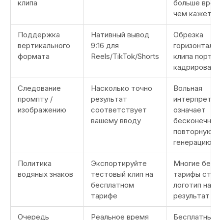
клипа
больше врем
чем кажется
Поддержка
Нативный вывод
Обрезка
вертикального
9:16 для
горизонталь
формата
Reels/TikTok/Shorts
клипа порти
кадрировани
Следование
Насколько точно
Вольная
промпту /
результат
интерпретац
изображению
соответствует
означает
вашему вводу
бесконечну
повторную
генерацию
Политика
Экспортируйте
Многие бесп
водяных знаков
тестовый клип на
тарифы став
бесплатном
логотип на
тарифе
результат
Очередь
Реальное время
Бесплатные