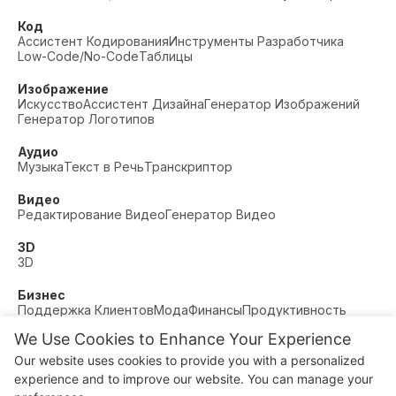
Код
Ассистент Кодирования
Инструменты Разработчика
Low-Code/No-Code
Таблицы
Изображение
Искусство
Ассистент Дизайна
Генератор Изображений
Генератор Логотипов
Аудио
Музыка
Текст в Речь
Транскриптор
Видео
Редактирование Видео
Генератор Видео
3D
3D
Бизнес
Поддержка Клиентов
Мода
Финансы
Продуктивность
We Use Cookies to Enhance Your Experience
Прочее
Знакомства
Образование
Фитнес
Our website uses cookies to provide you with a personalized
© AI Dude, on your service since 2023. All rights reserved.
experience and to improve our website. You can manage your
Manage Cookies