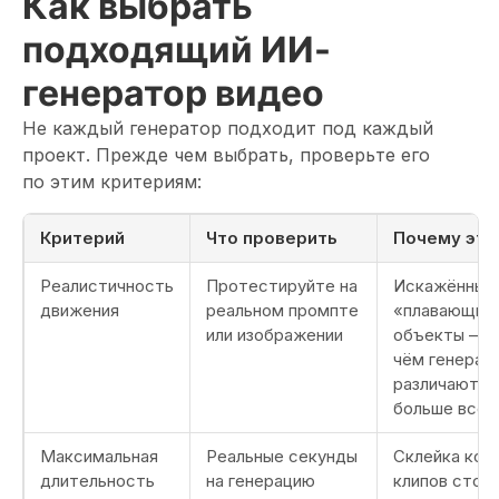
Как выбрать
подходящий ИИ-
генератор видео
Не каждый генератор подходит под каждый
проект. Прежде чем выбрать, проверьте его
по этим критериям:
Критерий
Что проверить
Почему это
Реалистичность
Протестируйте на
Искажённые 
движения
реальном промпте
«плавающие
или изображении
объекты — т
чём генерат
различаются
больше всег
Максимальная
Реальные секунды
Склейка кор
длительность
на генерацию
клипов стои