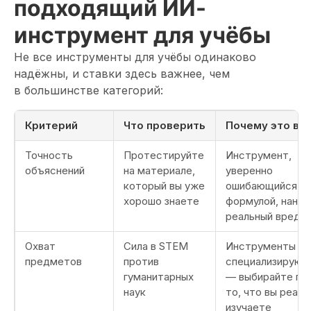
подходящий ИИ-
инструмент для учёбы
Не все инструменты для учёбы одинаково
надёжны, и ставки здесь важнее, чем
в большинстве категорий:
Критерий
Что проверить
Почему это ва
Точность
Протестируйте
Инструмент,
объяснений
на материале,
уверенно
который вы уже
ошибающийся с
хорошо знаете
формулой, нанос
реальный вред
Охват
Сила в STEM
Инструменты
предметов
против
специализируют
гуманитарных
— выбирайте по
наук
то, что вы реаль
изучаете