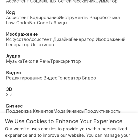
Ассистент Социальных Сетей
Рассказчик
Сумматор
Код
Ассистент Кодирования
Инструменты Разработчика
Low-Code/No-Code
Таблицы
Изображение
Искусство
Ассистент Дизайна
Генератор Изображений
Генератор Логотипов
Аудио
Музыка
Текст в Речь
Транскриптор
Видео
Редактирование Видео
Генератор Видео
3D
3D
Бизнес
Поддержка Клиентов
Мода
Финансы
Продуктивность
We Use Cookies to Enhance Your Experience
Прочее
Знакомства
Образование
Фитнес
Our website uses cookies to provide you with a personalized
© AI Dude, on your service since 2023. All rights reserved.
experience and to improve our website. You can manage your