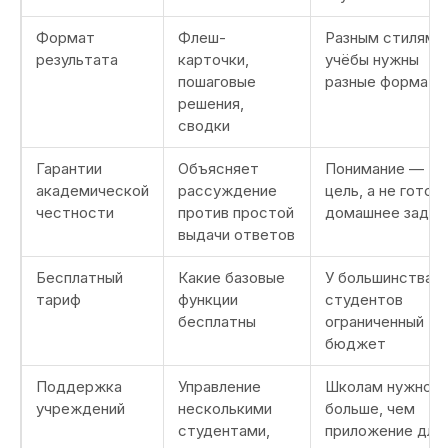
Формат
Флеш-
Разным стилям
результата
карточки,
учёбы нужны
пошаговые
разные форматы
решения,
сводки
Гарантии
Объясняет
Понимание — эт
академической
рассуждение
цель, а не готов
честности
против простой
домашнее задан
выдачи ответов
Бесплатный
Какие базовые
У большинства
тариф
функции
студентов
бесплатны
ограниченный
бюджет
Поддержка
Управление
Школам нужно
учреждений
несколькими
больше, чем
студентами,
приложение для