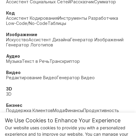
Ассистент Социальных Сетей
Рассказчик
Сумматор
Код
Ассистент Кодирования
Инструменты Разработчика
Low-Code/No-Code
Таблицы
Изображение
Искусство
Ассистент Дизайна
Генератор Изображений
Генератор Логотипов
Аудио
Музыка
Текст в Речь
Транскриптор
Видео
Редактирование Видео
Генератор Видео
3D
3D
Бизнес
Поддержка Клиентов
Мода
Финансы
Продуктивность
We Use Cookies to Enhance Your Experience
Прочее
Знакомства
Образование
Фитнес
Our website uses cookies to provide you with a personalized
© AI Dude, on your service since 2023. All rights reserved.
experience and to improve our website. You can manage your