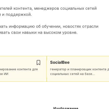
дателей контента, менеджеров социальных сетей
и и поддержкой.
учать информацию об обучении, новостях отрасли
вать свои навыки на высоком уровне.
SocialBee
нирование контента для
генератор и планировщик контента 
зе ИИ
социальных сетей на базе
искусственного интеллекта
Изображение