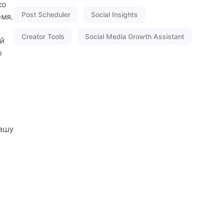
ко
Post Scheduler
Social Insights
мя.
Creator Tools
Social Media Growth Assistant
ой
ю
.
вашу