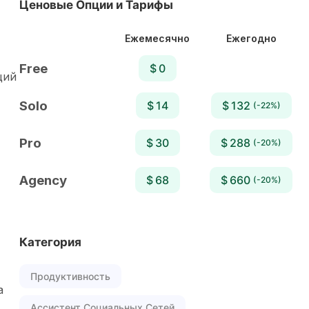
Ценовые Опции и Тарифы
Ежемесячно
Ежегодно
Free
$ 0
ций
Solo
$ 14
$ 132
(-22%)
Pro
$ 30
$ 288
(-20%)
Agency
$ 68
$ 660
(-20%)
Категория
Продуктивность
а
Ассистент Социальных Сетей