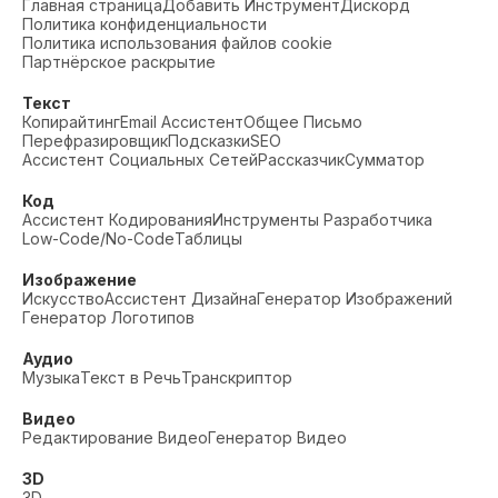
Главная страница
Добавить Инструмент
Дискорд
Политика конфиденциальности
Политика использования файлов cookie
Партнёрское раскрытие
Текст
Копирайтинг
Email Ассистент
Общее Письмо
Перефразировщик
Подсказки
SEO
Ассистент Социальных Сетей
Рассказчик
Сумматор
Код
Ассистент Кодирования
Инструменты Разработчика
Low-Code/No-Code
Таблицы
Изображение
Искусство
Ассистент Дизайна
Генератор Изображений
Генератор Логотипов
Аудио
Музыка
Текст в Речь
Транскриптор
Видео
Редактирование Видео
Генератор Видео
3D
3D