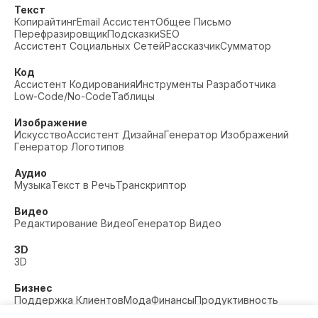
Текст
Копирайтинг
Email Ассистент
Общее Письмо
Перефразировщик
Подсказки
SEO
Ассистент Социальных Сетей
Рассказчик
Сумматор
Код
Ассистент Кодирования
Инструменты Разработчика
Low-Code/No-Code
Таблицы
Изображение
Искусство
Ассистент Дизайна
Генератор Изображений
Генератор Логотипов
Аудио
Музыка
Текст в Речь
Транскриптор
Видео
Редактирование Видео
Генератор Видео
3D
3D
Бизнес
Поддержка Клиентов
Мода
Финансы
Продуктивность