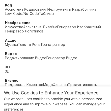
Код
Ассистент Кодирования
Инструменты Разработчика
Low-Code/No-Code
Таблицы
Изображение
Искусство
Ассистент Дизайна
Генератор Изображений
Генератор Логотипов
Аудио
Музыка
Текст в Речь
Транскриптор
Видео
Редактирование Видео
Генератор Видео
3D
3D
Бизнес
Поддержка Клиентов
Мода
Финансы
Продуктивность
We Use Cookies to Enhance Your Experience
Прочее
Знакомства
Образование
Фитнес
Our website uses cookies to provide you with a personalized
© AI Dude, on your service since 2023. All rights reserved.
experience and to improve our website. You can manage your
Manage Cookies
preferences.