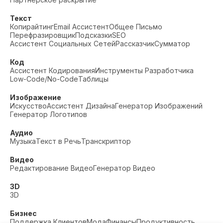
Текст
Копирайтинг
Email Ассистент
Общее Письмо
Перефразировщик
Подсказки
SEO
Ассистент Социальных Сетей
Рассказчик
Сумматор
Код
Ассистент Кодирования
Инструменты Разработчика
Low-Code/No-Code
Таблицы
Изображение
Искусство
Ассистент Дизайна
Генератор Изображений
Генератор Логотипов
Аудио
Музыка
Текст в Речь
Транскриптор
Видео
Редактирование Видео
Генератор Видео
3D
3D
Бизнес
Поддержка Клиентов
Мода
Финансы
Продуктивность