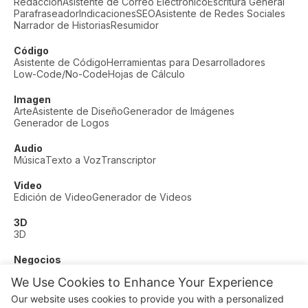
Redacción
Asistente de Correo Electrónico
Escritura General
Parafraseador
Indicaciones
SEO
Asistente de Redes Sociales
Narrador de Historias
Resumidor
Código
Asistente de Código
Herramientas para Desarrolladores
Low-Code/No-Code
Hojas de Cálculo
Imagen
Arte
Asistente de Diseño
Generador de Imágenes
Generador de Logos
Audio
Música
Texto a Voz
Transcriptor
Video
Edición de Video
Generador de Videos
3D
3D
Negocios
Soporte al Cliente
Moda
Finanzas
Productividad
We Use Cookies to Enhance Your Experience
Otros
Our website uses cookies to provide you with a personalized