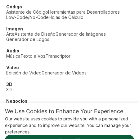
Código
Asistente de Código
Herramientas para Desarrolladores
Low-Code/No-Code
Hojas de Cálculo
Imagen
Arte
Asistente de Diseño
Generador de Imágenes
Generador de Logos
Audio
Música
Texto a Voz
Transcriptor
Video
Edición de Video
Generador de Videos
3D
3D
Negocios
Soporte al Cliente
Moda
Finanzas
Productividad
We Use Cookies to Enhance Your Experience
Otros
Our website uses cookies to provide you with a personalized
Citas
Educación
Fitness
experience and to improve our website. You can manage your
© AI Dude, on your service since 2023. All rights reserved.
preferences.
Manage Cookies