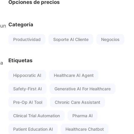
Opciones de precios
Categoría
 un
Productividad
Soporte Al Cliente
Negocios
Etiquetas
ia
Hippocratic AI
Healthcare AI Agent
Safety-First AI
Generative AI For Healthcare
Pre-Op AI Tool
Chronic Care Assistant
Clinical Trial Automation
Pharma AI
Patient Education AI
Healthcare Chatbot