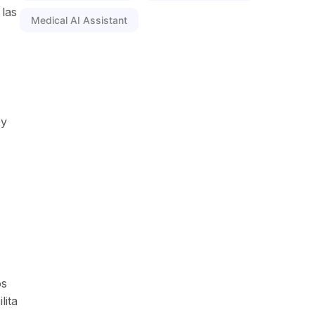
 las
Medical AI Assistant
 y
os
lita