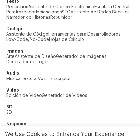
Texto
Redacción
Asistente de Correo Electrónico
Escritura General
Parafraseador
Indicaciones
SEO
Asistente de Redes Sociales
Narrador de Historias
Resumidor
Código
Asistente de Código
Herramientas para Desarrolladores
Low-Code/No-Code
Hojas de Cálculo
Imagen
Arte
Asistente de Diseño
Generador de Imágenes
Generador de Logos
Audio
Música
Texto a Voz
Transcriptor
Video
Edición de Video
Generador de Videos
3D
3D
Negocios
Soporte al Cliente
Moda
Finanzas
Productividad
We Use Cookies to Enhance Your Experience