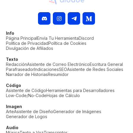
Info
Página Principal
Envía Tu Herramienta
Discord
Política de Privacidad
Política de Cookies
Divulgación de Afiliados
Texto
Redacción
Asistente de Correo Electrónico
Escritura General
Parafraseador
Indicaciones
SEO
Asistente de Redes Sociales
Narrador de Historias
Resumidor
Código
Asistente de Código
Herramientas para Desarrolladores
Low-Code/No-Code
Hojas de Cálculo
Imagen
Arte
Asistente de Diseño
Generador de Imágenes
Generador de Logos
Audio
Música
Texto a Voz
Transcriptor