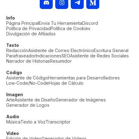
Info
Página Principal
Envía Tu Herramienta
Discord
Política de Privacidad
Política de Cookies
Divulgación de Afiliados
Texto
Redacción
Asistente de Correo Electrónico
Escritura General
Parafraseador
Indicaciones
SEO
Asistente de Redes Sociales
Narrador de Historias
Resumidor
Código
Asistente de Código
Herramientas para Desarrolladores
Low-Code/No-Code
Hojas de Cálculo
Imagen
Arte
Asistente de Diseño
Generador de Imágenes
Generador de Logos
Audio
Música
Texto a Voz
Transcriptor
Video
Edición de Video
Generador de Videos