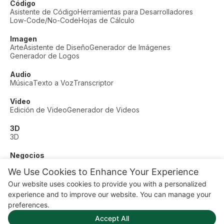
Código
Asistente de Código
Herramientas para Desarrolladores
Low-Code/No-Code
Hojas de Cálculo
Imagen
Arte
Asistente de Diseño
Generador de Imágenes
Generador de Logos
Audio
Música
Texto a Voz
Transcriptor
Video
Edición de Video
Generador de Videos
3D
3D
Negocios
Soporte al Cliente
Moda
Finanzas
Productividad
We Use Cookies to Enhance Your Experience
Otros
Our website uses cookies to provide you with a personalized
Citas
Educación
Fitness
experience and to improve our website. You can manage your
© AI Dude, on your service since 2023. All rights reserved.
preferences.
Manage Cookies
Accept All