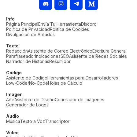
Info
Página Principal
Envía Tu Herramienta
Discord
Política de Privacidad
Política de Cookies
Divulgación de Afiliados
Texto
Redacción
Asistente de Correo Electrónico
Escritura General
Parafraseador
Indicaciones
SEO
Asistente de Redes Sociales
Narrador de Historias
Resumidor
Código
Asistente de Código
Herramientas para Desarrolladores
Low-Code/No-Code
Hojas de Cálculo
Imagen
Arte
Asistente de Diseño
Generador de Imágenes
Generador de Logos
Audio
Música
Texto a Voz
Transcriptor
Video