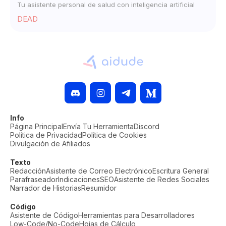
Tu asistente personal de salud con inteligencia artificial
DEAD
Info
Página Principal
Envía Tu Herramienta
Discord
Política de Privacidad
Política de Cookies
Divulgación de Afiliados
Texto
Redacción
Asistente de Correo Electrónico
Escritura General
Parafraseador
Indicaciones
SEO
Asistente de Redes Sociales
Narrador de Historias
Resumidor
Código
Asistente de Código
Herramientas para Desarrolladores
Low-Code/No-Code
Hojas de Cálculo