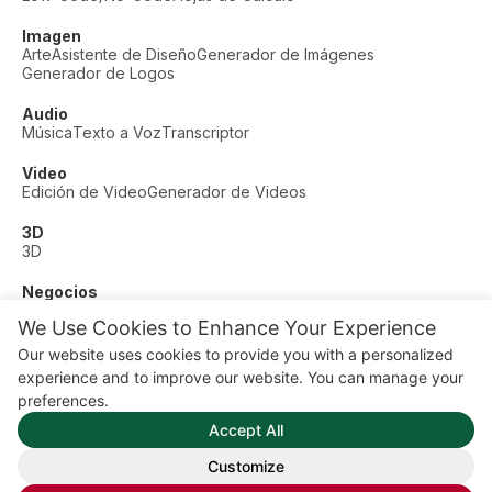
Imagen
Arte
Asistente de Diseño
Generador de Imágenes
Generador de Logos
Audio
Música
Texto a Voz
Transcriptor
Video
Edición de Video
Generador de Videos
3D
3D
Negocios
Soporte al Cliente
Moda
Finanzas
Productividad
We Use Cookies to Enhance Your Experience
Otros
Our website uses cookies to provide you with a personalized
Citas
Educación
Fitness
experience and to improve our website. You can manage your
© AI Dude, on your service since 2023. All rights reserved.
preferences.
Manage Cookies
Accept All
Algunos enlaces en este sitio son enlaces de afiliado. Esto
significa que podemos ganar una comisión si haces clic y
Customize
compras, sin costo adicional para ti.