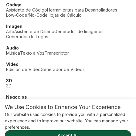
Código
Asistente de Código
Herramientas para Desarrolladores
Low-Code/No-Code
Hojas de Cálculo
Imagen
Arte
Asistente de Diseño
Generador de Imágenes
Generador de Logos
Audio
Música
Texto a Voz
Transcriptor
Video
Edición de Video
Generador de Videos
3D
3D
Negocios
Soporte al Cliente
Moda
Finanzas
Productividad
We Use Cookies to Enhance Your Experience
Otros
Our website uses cookies to provide you with a personalized
Citas
Educación
Fitness
experience and to improve our website. You can manage your
© AI Dude, on your service since 2023. All rights reserved.
preferences.
Manage Cookies
Accept All