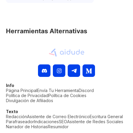
Herramientas Alternativas
Info
Página Principal
Envía Tu Herramienta
Discord
Política de Privacidad
Política de Cookies
Divulgación de Afiliados
Texto
Redacción
Asistente de Correo Electrónico
Escritura General
Parafraseador
Indicaciones
SEO
Asistente de Redes Sociales
Narrador de Historias
Resumidor