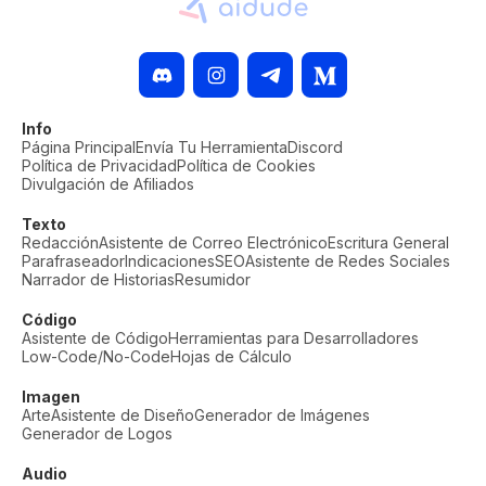
Info
Página Principal
Envía Tu Herramienta
Discord
Política de Privacidad
Política de Cookies
Divulgación de Afiliados
Texto
Redacción
Asistente de Correo Electrónico
Escritura General
Parafraseador
Indicaciones
SEO
Asistente de Redes Sociales
Narrador de Historias
Resumidor
Código
Asistente de Código
Herramientas para Desarrolladores
Low-Code/No-Code
Hojas de Cálculo
Imagen
Arte
Asistente de Diseño
Generador de Imágenes
Generador de Logos
Audio