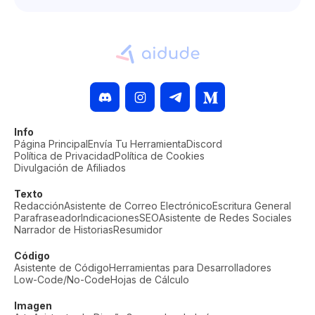
Info
Página Principal
Envía Tu Herramienta
Discord
Política de Privacidad
Política de Cookies
Divulgación de Afiliados
Texto
Redacción
Asistente de Correo Electrónico
Escritura General
Parafraseador
Indicaciones
SEO
Asistente de Redes Sociales
Narrador de Historias
Resumidor
Código
Asistente de Código
Herramientas para Desarrolladores
Low-Code/No-Code
Hojas de Cálculo
Imagen