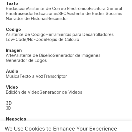
Texto
Redacción
Asistente de Correo Electrónico
Escritura General
Parafraseador
Indicaciones
SEO
Asistente de Redes Sociales
Narrador de Historias
Resumidor
Código
Asistente de Código
Herramientas para Desarrolladores
Low-Code/No-Code
Hojas de Cálculo
Imagen
Arte
Asistente de Diseño
Generador de Imágenes
Generador de Logos
Audio
Música
Texto a Voz
Transcriptor
Video
Edición de Video
Generador de Videos
3D
3D
Negocios
Soporte al Cliente
Moda
Finanzas
Productividad
We Use Cookies to Enhance Your Experience