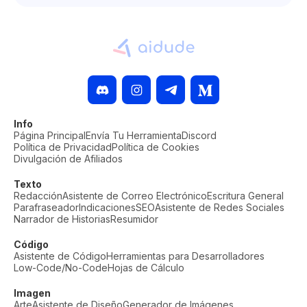
Info
Página Principal
Envía Tu Herramienta
Discord
Política de Privacidad
Política de Cookies
Divulgación de Afiliados
Texto
Redacción
Asistente de Correo Electrónico
Escritura General
Parafraseador
Indicaciones
SEO
Asistente de Redes Sociales
Narrador de Historias
Resumidor
Código
Asistente de Código
Herramientas para Desarrolladores
Low-Code/No-Code
Hojas de Cálculo
Imagen
Arte
Asistente de Diseño
Generador de Imágenes