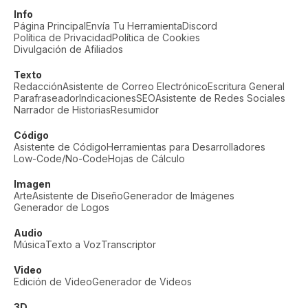
Info
Página Principal
Envía Tu Herramienta
Discord
Política de Privacidad
Política de Cookies
Divulgación de Afiliados
Texto
Redacción
Asistente de Correo Electrónico
Escritura General
Parafraseador
Indicaciones
SEO
Asistente de Redes Sociales
Narrador de Historias
Resumidor
Código
Asistente de Código
Herramientas para Desarrolladores
Low-Code/No-Code
Hojas de Cálculo
Imagen
Arte
Asistente de Diseño
Generador de Imágenes
Generador de Logos
Audio
Música
Texto a Voz
Transcriptor
Video
Edición de Video
Generador de Videos
3D