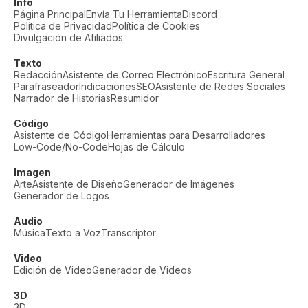
Info
Página Principal
Envía Tu Herramienta
Discord
Política de Privacidad
Política de Cookies
Divulgación de Afiliados
Texto
Redacción
Asistente de Correo Electrónico
Escritura General
Parafraseador
Indicaciones
SEO
Asistente de Redes Sociales
Narrador de Historias
Resumidor
Código
Asistente de Código
Herramientas para Desarrolladores
Low-Code/No-Code
Hojas de Cálculo
Imagen
Arte
Asistente de Diseño
Generador de Imágenes
Generador de Logos
Audio
Música
Texto a Voz
Transcriptor
Video
Edición de Video
Generador de Videos
3D
3D