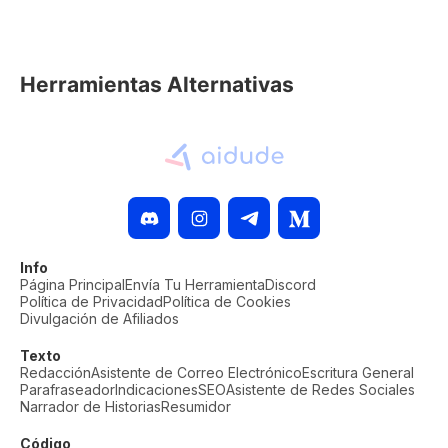
Herramientas Alternativas
Info
Página Principal
Envía Tu Herramienta
Discord
Política de Privacidad
Política de Cookies
Divulgación de Afiliados
Texto
Redacción
Asistente de Correo Electrónico
Escritura General
Parafraseador
Indicaciones
SEO
Asistente de Redes Sociales
Narrador de Historias
Resumidor
Código