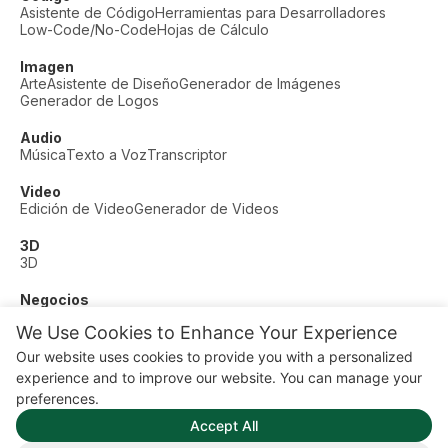
Asistente de Código
Herramientas para Desarrolladores
Low-Code/No-Code
Hojas de Cálculo
Imagen
Arte
Asistente de Diseño
Generador de Imágenes
Generador de Logos
Audio
Música
Texto a Voz
Transcriptor
Video
Edición de Video
Generador de Videos
3D
3D
Negocios
Soporte al Cliente
Moda
Finanzas
Productividad
We Use Cookies to Enhance Your Experience
Otros
Our website uses cookies to provide you with a personalized
Citas
Educación
Fitness
experience and to improve our website. You can manage your
© AI Dude, on your service since 2023. All rights reserved.
preferences.
Manage Cookies
Accept All
Algunos enlaces en este sitio son enlaces de afiliado. Esto