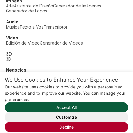
Imagen
Arte
Asistente de Diseño
Generador de Imágenes
Generador de Logos
Audio
Música
Texto a Voz
Transcriptor
Video
Edición de Video
Generador de Videos
3D
3D
Negocios
Soporte al Cliente
Moda
Finanzas
Productividad
We Use Cookies to Enhance Your Experience
Otros
Our website uses cookies to provide you with a personalized
Citas
Educación
Fitness
experience and to improve our website. You can manage your
© AI Dude, on your service since 2023. All rights reserved.
preferences.
Manage Cookies
Accept All
Algunos enlaces en este sitio son enlaces de afiliado. Esto
significa que podemos ganar una comisión si haces clic y
Customize
compras, sin costo adicional para ti.
Decline