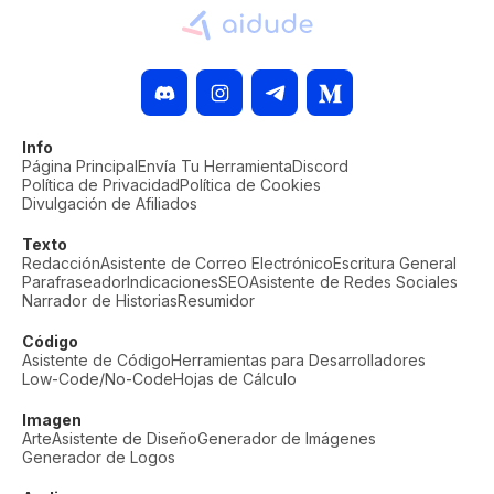
Info
Página Principal
Envía Tu Herramienta
Discord
Política de Privacidad
Política de Cookies
Divulgación de Afiliados
Texto
Redacción
Asistente de Correo Electrónico
Escritura General
Parafraseador
Indicaciones
SEO
Asistente de Redes Sociales
Narrador de Historias
Resumidor
Código
Asistente de Código
Herramientas para Desarrolladores
Low-Code/No-Code
Hojas de Cálculo
Imagen
Arte
Asistente de Diseño
Generador de Imágenes
Generador de Logos