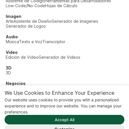
Asistente de Código
Herramientas para Desarrolladores
Low-Code/No-Code
Hojas de Cálculo
Imagen
Arte
Asistente de Diseño
Generador de Imágenes
Generador de Logos
Audio
Música
Texto a Voz
Transcriptor
Video
Edición de Video
Generador de Videos
3D
3D
Negocios
Soporte al Cliente
Moda
Finanzas
Productividad
We Use Cookies to Enhance Your Experience
Otros
Our website uses cookies to provide you with a personalized
Citas
Educación
Fitness
experience and to improve our website. You can manage your
© AI Dude, on your service since 2023. All rights reserved.
preferences.
Manage Cookies
Accept All
Algunos enlaces en este sitio son enlaces de afiliado. Esto
significa que podemos ganar una comisión si haces clic y