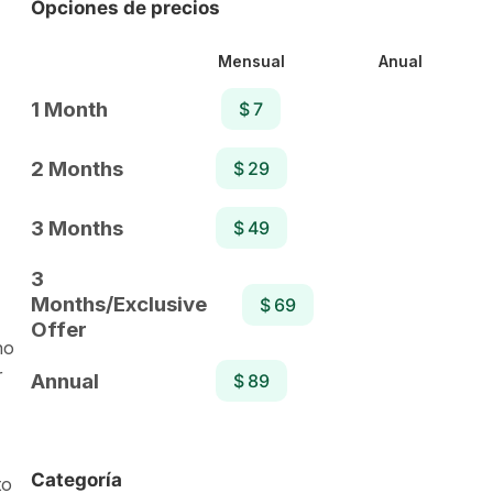
Opciones de precios
Mensual
Anual
1 Month
$ 7
2 Months
$ 29
3 Months
$ 49
3
Months/Exclusive
$ 69
Offer
ho
r
Annual
$ 89
Categoría
to