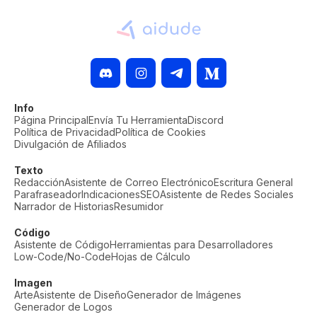
Info
Página Principal
Envía Tu Herramienta
Discord
Política de Privacidad
Política de Cookies
Divulgación de Afiliados
Texto
Redacción
Asistente de Correo Electrónico
Escritura General
Parafraseador
Indicaciones
SEO
Asistente de Redes Sociales
Narrador de Historias
Resumidor
Código
Asistente de Código
Herramientas para Desarrolladores
Low-Code/No-Code
Hojas de Cálculo
Imagen
Arte
Asistente de Diseño
Generador de Imágenes
Generador de Logos