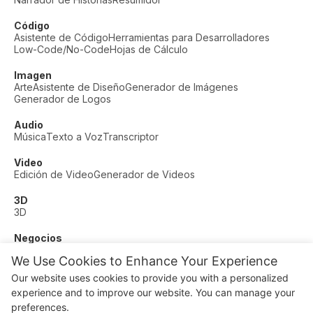
Código
Asistente de Código
Herramientas para Desarrolladores
Low-Code/No-Code
Hojas de Cálculo
Imagen
Arte
Asistente de Diseño
Generador de Imágenes
Generador de Logos
Audio
Música
Texto a Voz
Transcriptor
Video
Edición de Video
Generador de Videos
3D
3D
Negocios
Soporte al Cliente
Moda
Finanzas
Productividad
We Use Cookies to Enhance Your Experience
Otros
Our website uses cookies to provide you with a personalized
Citas
Educación
Fitness
experience and to improve our website. You can manage your
© AI Dude, on your service since 2023. All rights reserved.
preferences.