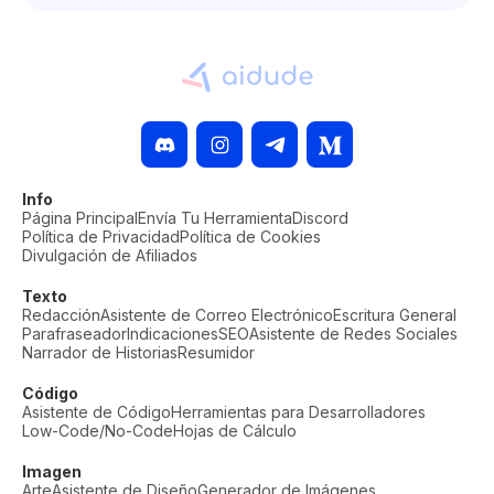
Info
Página Principal
Envía Tu Herramienta
Discord
Política de Privacidad
Política de Cookies
Divulgación de Afiliados
Texto
Redacción
Asistente de Correo Electrónico
Escritura General
Parafraseador
Indicaciones
SEO
Asistente de Redes Sociales
Narrador de Historias
Resumidor
Código
Asistente de Código
Herramientas para Desarrolladores
Low-Code/No-Code
Hojas de Cálculo
Imagen
Arte
Asistente de Diseño
Generador de Imágenes